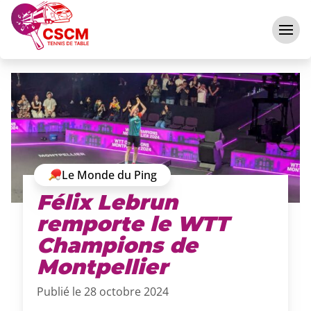
Aller au contenu
Le Monde du Ping
Félix Lebrun
remporte le WTT
Champions de
Montpellier
Publié le 28 octobre 2024